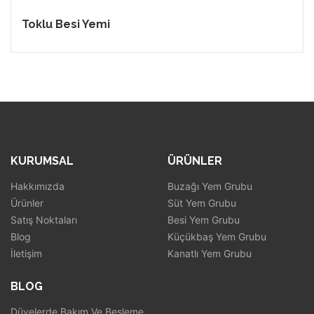
Toklu Besi Yemi
KURUMSAL
ÜRÜNLER
Hakkımızda
Buzağı Yem Grubu
Ürünler
Süt Yem Grubu
Satış Noktaları
Besi Yem Grubu
Blog
Küçükbaş Yem Grubu
İletişim
Kanatlı Yem Grubu
BLOG
Düvelerde Bakım Ve Besleme